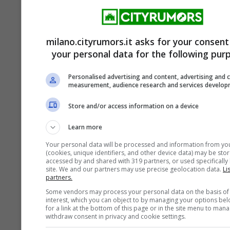
milano.cityrumors.it asks for your consent
Milano, Area C a pagamento nel fine
your personal data for the following pur
settimana: la Lega di Salvini dice no e
lancia una raccolta firme
Personalised advertising and content, advertising and 
measurement, audience research and services develo
6 SETTEMBRE 2024
Store and/or access information on a device
Learn more
Your personal data will be processed and information from yo
(cookies, unique identifiers, and other device data) may be sto
accessed by and shared with 319 partners, or used specifically 
site. We and our partners may use precise geolocation data.
Li
partners.
Some vendors may process your personal data on the basis of 
interest, which you can object to by managing your options be
for a link at the bottom of this page or in the site menu to man
withdraw consent in privacy and cookie settings.