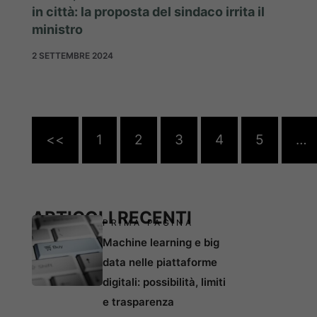
in città: la proposta del sindaco irrita il
ministro
2 SETTEMBRE 2024
<<
1
2
3
4
5
…
ARTICOLI RECENTI
PRIMA PAGINA
Machine learning e big
data nelle piattaforme
digitali: possibilità, limiti
e trasparenza