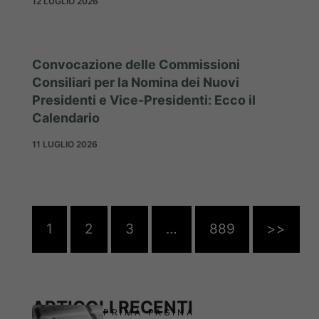
12 LUGLIO 2026
Convocazione delle Commissioni
Consiliari per la Nomina dei Nuovi
Presidenti e Vice-Presidenti: Ecco il
Calendario
11 LUGLIO 2026
1
2
3
…
889
>>
ARTICOLI RECENTI
PRIMA PAGINA