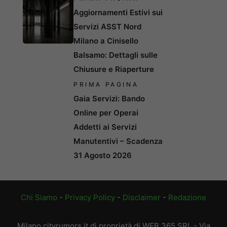
Aggiornamenti Estivi sui
Servizi ASST Nord
Milano a Cinisello
Balsamo: Dettagli sulle
Chiusure e Riaperture
PRIMA PAGINA
Gaia Servizi: Bando
Online per Operai
Addetti ai Servizi
Manutentivi – Scadenza
31 Agosto 2026
Chi Siamo
-
Privacy Policy
-
Disclaimer
-
Redazione
Milano.cityrumors.it di proprietà di WEB 365 SRL - Via