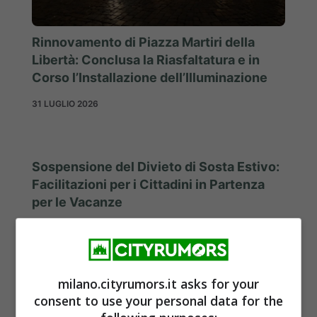
Rinnovamento di Piazza Martiri della
Libertà: Conclusa la Riasfaltatura e in
Corso l’Installazione dell’Illuminazione
31 LUGLIO 2026
Sospensione del Divieto di Sosta Estivo:
Facilitazioni per i Cittadini in Partenza
per le Vacanze
29 LUGLIO 2026
milano.cityrumors.it asks for your
consent to use your personal data for the