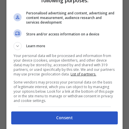
following purposes:
Personalised advertising and content, advertising and
content measurement, audience research and
services development
Store and/or access information on a device
Learn more
Your personal data will be processed and information from
Tutti i segreti e benefici dell’acido
your device (cookies, unique identifiers, and other device
salicilico per una pelle splendente e
data) may be stored by, accessed by and shared with 319
partners, or used specifically by this site. We and our partners
giovane
may use precise geolocation data.
List of partners.
Some vendors may process your personal data on the basis
28 LUGLIO 2026
of legitimate interest, which you can object to by managing
your options below. Look for a link at the bottom of this page
or in the site menu to manage or withdraw consent in privacy
and cookie settings.
Ultimi Giorni per Prendere in Prestito
Libri Prima della Chiusura Estiva della
Consent
Biblioteca