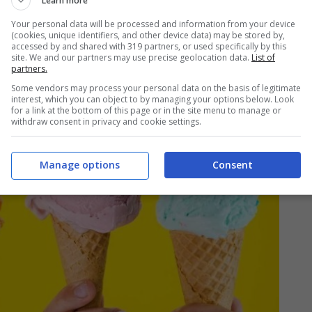
Learn more
tare), o Acido, il
sorbetto all’aceto
Your personal data will be processed and information from your device
n Giacomo, con sommacco e combava.
(cookies, unique identifiers, and other device data) may be stored by,
accessed by and shared with 319 partners, or used specifically by this
site. We and our partners may use precise geolocation data.
List of
partners.
Some vendors may process your personal data on the basis of legitimate
interest, which you can object to by managing your options below. Look
for a link at the bottom of this page or in the site menu to manage or
withdraw consent in privacy and cookie settings.
Manage options
Consent