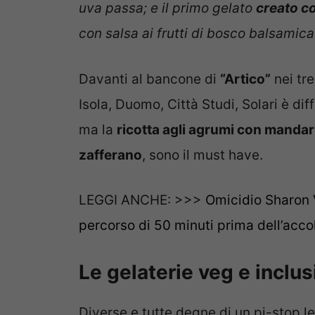
uva passa; e il primo gelato
creato con
con salsa ai frutti di bosco balsamic
Davanti al bancone di
“Artico”
nei tre
Isola, Duomo, Città Studi, Solari è diffi
ma la
ricotta agli agrumi con mandar
zafferano
, sono il must have.
LEGGI ANCHE: >>>
Omicidio Sharon Ve
percorso di 50 minuti prima dell’acco
Le gelaterie veg e inclus
Diverse e tutte degne di un pi-stop le