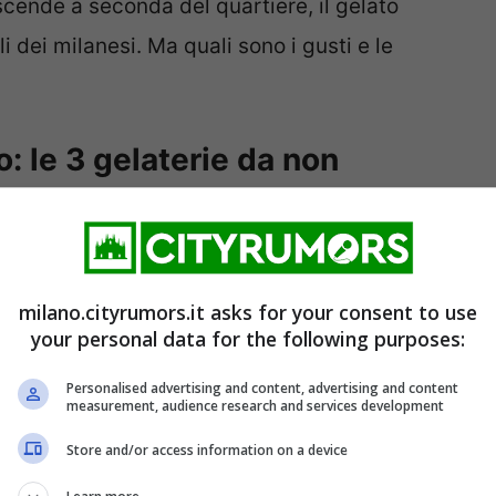
 scende a seconda del quartiere, il gelato
li dei milanesi. Ma quali sono i gusti e le
o: le 3 gelaterie da non
di
“Ciacco”
in via Spadari a Milano è la prima
ica da non perdere. Un gelato salubre che ha
milano.cityrumors.it asks for your consent to use
your personal data for the following purposes:
e creme, acqua per i sorbetti, zucchero,
arina di carrube, pectina, mono e digliceridi,
Personalised advertising and content, advertising and content
measurement, audience research and services development
nti. Qui è da non perdere il
gelato con
Store and/or access information on a device
.
Immancabile l’assaggio del
sorbetto all’olio