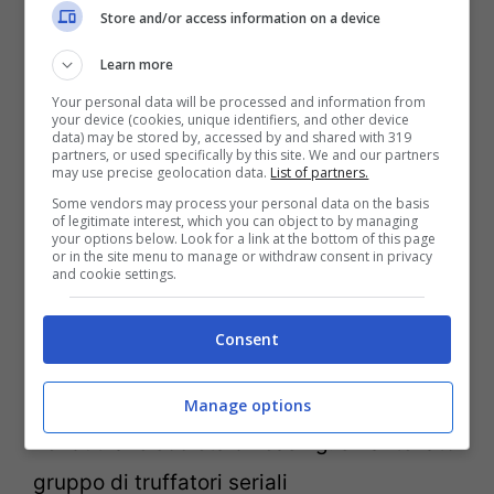
Store and/or access information on a device
consegnati agli acquirenti.
Learn more
Domiciliato in Canton Ticino,
Szydlik
Your personal data will be processed and information from
your device (cookies, unique identifiers, and other device
aveva anche inventato e messo in pratica,
data) may be stored by, accessed by and shared with 319
partners, or used specifically by this site. We and our partners
attraverso la creazione di un proprio token
may use precise geolocation data.
List of partners.
Some vendors may process your personal data on the basis
di
criptovaluta
, un’
attività completamente
of legitimate interest, which you can object to by managing
your options below. Look for a link at the bottom of this page
abusiva
di offerta al pubblico di prodotti
or in the site menu to manage or withdraw consent in privacy
and cookie settings.
finanziari, attraverso la pubblicità e il
collocamento a distanza di valuta virtuale.
Consent
LEGGI ANCHE: >>>
Macchinari inesistenti
Manage options
venduti alle società di leasing: smantellato
gruppo di truffatori seriali