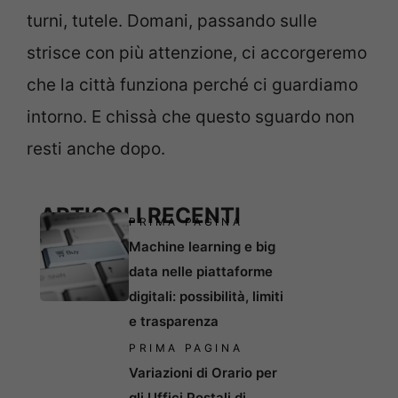
turni, tutele. Domani, passando sulle
strisce con più attenzione, ci accorgeremo
che la città funziona perché ci guardiamo
intorno. E chissà che questo sguardo non
resti anche dopo.
ARTICOLI RECENTI
PRIMA PAGINA
Machine learning e big
data nelle piattaforme
digitali: possibilità, limiti
e trasparenza
PRIMA PAGINA
Variazioni di Orario per
gli Uffici Postali di