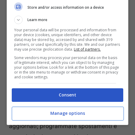
Store and/or access information on a device
Queste tutele non sono opzionali. Fanno
Learn more
parte delle garanzie previste per la
Your personal data will be processed and information from
collettività.
your device (cookies, unique identifiers, and other device
data) may be stored by, accessed by and shared with 319
partners, or used specifically by this site. We and our partners
may use precise geolocation data.
List of partners.
Servizi garantiti e buone
Some vendors may process your personal data on the basis
pratiche
of legitimate interest, which you can object to by managing
your options below. Look for a link at the bottom of this page
or in the site menu to manage or withdraw consent in privacy
and cookie settings.
Cosa possiamo fare, allora? Tre mosse
semplici: verificate le
informazioni
Consent
ufficiale
del
Comune
nella data
Manage options
comunicata, con orari e servizi garantiti
aggiornati; programmate spostamenti e