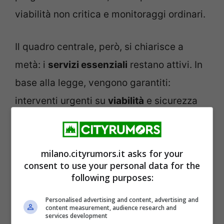
viabilità non critica e monitoraggi ordinari.
Il quadro centrale, però, si chiarisce a
metà: i
servizi essenziali
restano attivi. In
base alla legge, vengono garantiti:
interventi urgenti su
viabilità
e sicurezza
pubblica; gestione di
incidenti stradali
e
criticità in tempo reale;
pronto intervento
milano.cityrumors.it asks for your
e supporto a emergenze e TSO; attività di
consent to use your personal data for the
polizia giudiziaria su richiesta dell’autorità
following purposes:
competente; presidio minimo in occasione
Personalised advertising and content, advertising and
di eventi a rischio.
content measurement, audience research and
services development