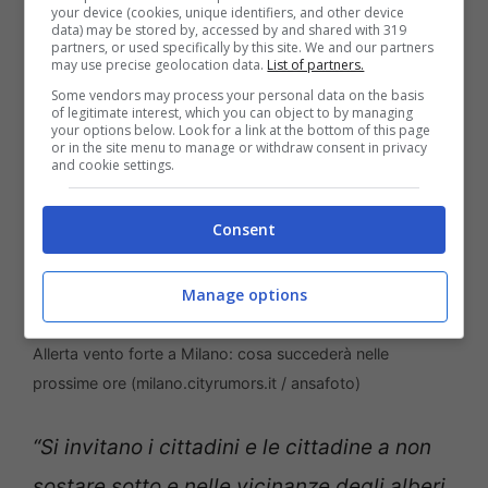
territorio.
your device (cookies, unique identifiers, and other device
data) may be stored by, accessed by and shared with 319
partners, or used specifically by this site. We and our partners
may use precise geolocation data.
List of partners.
Some vendors may process your personal data on the basis
of legitimate interest, which you can object to by managing
your options below. Look for a link at the bottom of this page
or in the site menu to manage or withdraw consent in privacy
and cookie settings.
Consent
Manage options
Allerta vento forte a Milano: cosa succederà nelle
prossime ore (milano.cityrumors.it / ansafoto)
“Si invitano i cittadini e le cittadine a non
sostare sotto e nelle vicinanze degli alberi