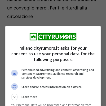
un convoglio merci. Feriti e ritardi alla
circolazione
Allerta meteo gialla
La Regione Lombardia, nel suo centro
milano.cityrumors.it asks for your
consent to use your personal data for the
funzionale monitoraggio rischi naturali, ha
following purposes:
emesso
un’allerta gialla per vento forte
.
Personalised advertising and content, advertising and
Già in vigore, durerà fino alla mezzanotte
content measurement, audience research and
services development
di sabato 14 settembre: per tutto questo
Store and/or access information on a device
tempo, la Protezione Civile sarà attiva in
Learn more
caso di necessità e di interventi sul
Your personal data will be processed and information from