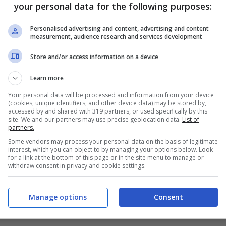
your personal data for the following purposes:
di un calendario ufficiale, è ragionevole
 con possibili riaperture serali dei tratti
Personalised advertising and content, advertising and content
measurement, audience research and services development
ici
potrebbero deviare. Verifica gli avvisi alle
Store and/or access information on a device
r primo.
Learn more
Your personal data will be processed and information from your device
ora “a finestre” di pochi metri, si mette in
(cookies, unique identifiers, and other device data) may be stored by,
accessed by and shared with 319 partners, or used specifically by this
 scatta il collaudo di tenuta. Il ripristino
site. We and our partners may use precise geolocation data.
List of
partners.
appo provvisorio, poi manto definitivo quando
Some vendors may process your personal data on the basis of legitimate
interest, which you can object to by managing your options below. Look
n ritardo.
for a link at the bottom of this page or in the site menu to manage or
withdraw consent in privacy and cookie settings.
a stress
Manage options
Consent
a più di qualsiasi scorciatoia.