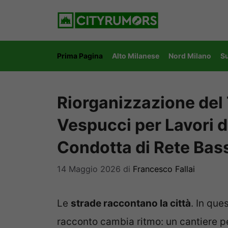
Vai
al
contenuto
Prima Pagina
Alto Milanese
Nord Milano
S
Riorganizzazione del 
Vespucci per Lavori d
Condotta di Rete Bas
14 Maggio 2026
di
Francesco Fallai
Le
strade raccontano la città
. In que
racconto cambia ritmo: un cantiere pe