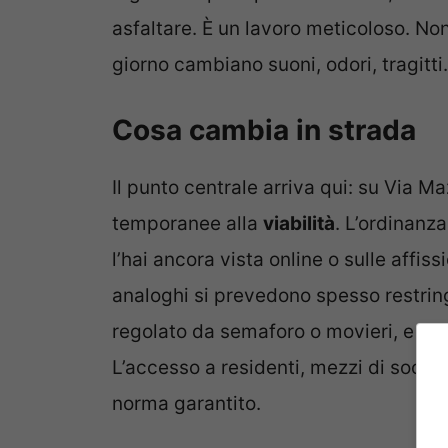
asfaltare. È un lavoro meticoloso. Non
giorno cambiano suoni, odori, tragitti.
Cosa cambia in strada
Il punto centrale arriva qui: su Via 
temporanee alla
viabilità
. L’ordinanz
l’hai ancora vista online o sulle affiss
analoghi si prevedono spesso restring
regolato da semaforo o movieri, e
div
L’accesso a residenti, mezzi di socco
norma garantito.