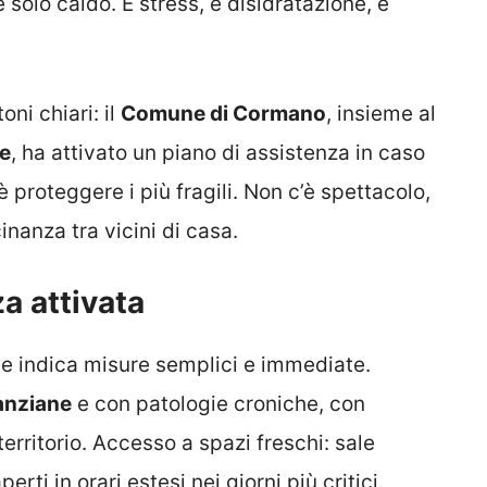
 solo caldo. È stress, è disidratazione, è
oni chiari: il
Comune di Cormano
, insieme al
le
, ha attivato un piano di assistenza in caso
 è proteggere i più fragili. Non c’è spettacolo,
cinanza tra vicini di casa.
a attivata
ne indica misure semplici e immediate.
anziane
e con patologie croniche, con
erritorio. Accesso a spazi freschi: sale
erti in orari estesi nei giorni più critici.