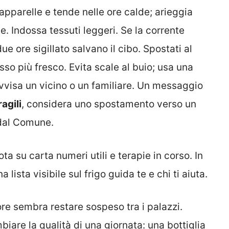
pparelle e tende nelle ore calde; arieggia
e. Indossa tessuti leggeri. Se la corrente
ue ore sigillato salvano il cibo. Spostati al
so più fresco. Evita scale al buio; usa una
avvisa un vicino o un familiare. Un messaggio
ragili
, considera uno spostamento verso un
 dal Comune.
ta su carta numeri utili e terapie in corso. In
 lista visibile sul frigo guida te e chi ti aiuta.
ore sembra restare sospeso tra i palazzi.
iare la qualità di una giornata: una bottiglia