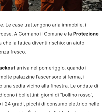
ite. Le case trattengono aria immobile, i
o accese. A Cormano il Comune e la
Protezione
he la fatica diventi rischio: un aiuto
enza fresco.
lackout
arriva nel pomeriggio, quando i
olte palazzine l’ascensore si ferma, i
o una sedia vicino alla finestra. Le ondate di
cono i bollettini: giorni di “bollino rosso”,
 i 24 gradi, picchi di consumo elettrico nelle