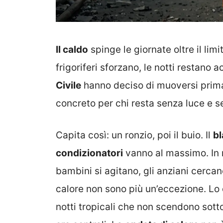
Il caldo
spinge le giornate oltre il lim
frigoriferi sforzano, le notti restan
Civile
hanno deciso di muoversi prima c
concreto per chi resta senza luce e s
Capita così: un ronzio, poi il buio. Il
b
condizionatori
vanno al massimo. In m
bambini si agitano, gli anziani cercan
calore non sono più un’eccezione. Lo di
notti tropicali che non scendono sotto