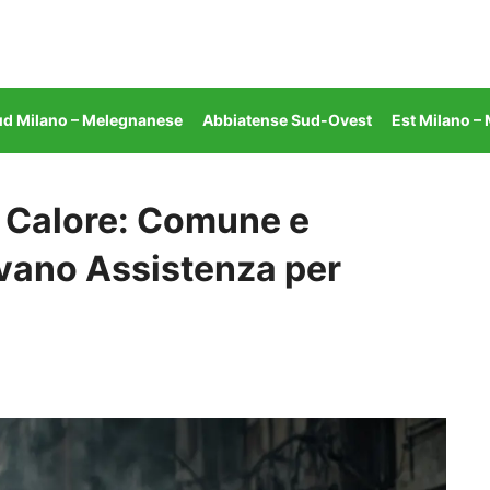
ud Milano – Melegnanese
Abbiatense Sud-Ovest
Est Milano –
 Calore: Comune e
ivano Assistenza per