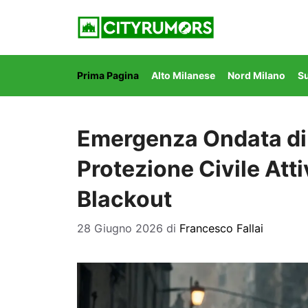
Vai
al
contenuto
Prima Pagina
Alto Milanese
Nord Milano
S
Emergenza Ondata di
Protezione Civile Att
Blackout
28 Giugno 2026
di
Francesco Fallai