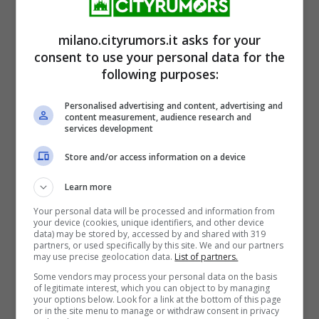
resiste. Proprio sul loro conto
è spuntata
milano.cityrumors.it asks for your
un’indiscrezione molto forte,
che rivela
consent to use your personal data for the
following purposes:
che cosa fanno quando le telecamere si
chiudono. A riportarla è stato Alessandro
Personalised advertising and content, advertising and
content measurement, audience research and
Rosica, che sui social si fa chiamare
services development
l’investigatore sociale.
Store and/or access information on a device
Learn more
Your personal data will be processed and information from
your device (cookies, unique identifiers, and other device
data) may be stored by, accessed by and shared with 319
partners, or used specifically by this site. We and our partners
may use precise geolocation data.
List of partners.
Some vendors may process your personal data on the basis
of legitimate interest, which you can object to by managing
your options below. Look for a link at the bottom of this page
or in the site menu to manage or withdraw consent in privacy