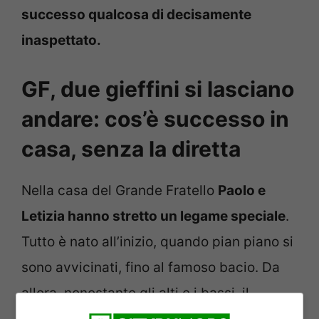
successo qualcosa di decisamente
inaspettato.
GF, due gieffini si lasciano
andare: cos’è successo in
casa, senza la diretta
Nella casa del Grande Fratello
Paolo e
Letizia hanno stretto un legame speciale
.
Tutto è nato all’inizio, quando pian piano si
sono avvicinati, fino al famoso bacio. Da
allora, nonostante gli alti e i bassi, il
legame è andato avanti e ancora oggi