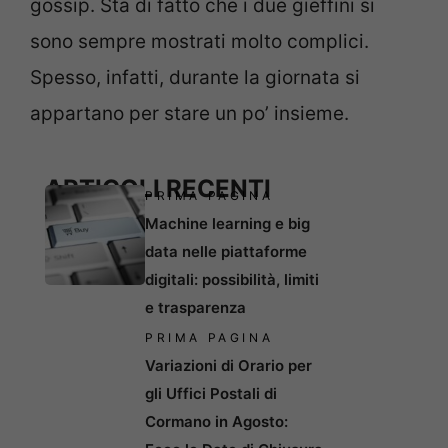
gossip. Sta di fatto che i due gieffini si
sono sempre mostrati molto complici.
Spesso, infatti, durante la giornata si
appartano per stare un po’ insieme.
ARTICOLI RECENTI
PRIMA PAGINA
Machine learning e big
data nelle piattaforme
digitali: possibilità, limiti
e trasparenza
PRIMA PAGINA
Variazioni di Orario per
gli Uffici Postali di
Cormano in Agosto: