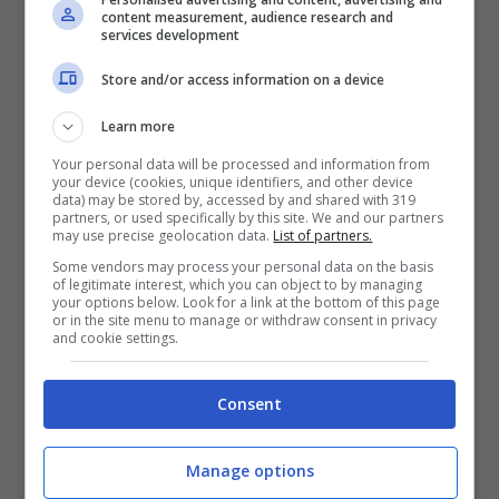
Con una grande presenza nel settore, negli
content measurement, audience research and
services development
ultimi anni abbiamo ampliato il nostro
Store and/or access information on a device
pubblico attraverso una crescita
Learn more
esponenziale in vari argomenti, offrendo
Your personal data will be processed and information from
una varietà di contenuti rilevanti per ogni
your device (cookies, unique identifiers, and other device
data) may be stored by, accessed by and shared with 319
segmento, con importanti brand
partners, or used specifically by this site. We and our partners
may use precise geolocation data.
List of partners.
posizionati e sempre con nuovi progetti
Some vendors may process your personal data on the basis
of legitimate interest, which you can object to by managing
stimolanti in sviluppo.
your options below. Look for a link at the bottom of this page
or in the site menu to manage or withdraw consent in privacy
and cookie settings.
ARTICOLI RECENTI
PRIMA PAGINA
Consent
Machine learning e big
data nelle piattaforme
Manage options
digitali: possibilità, limiti