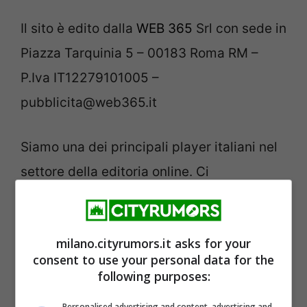
Il sito è edito dalla
WEB 365
Srl con sede in
Piazza Tarquinia 5 – 00183 Roma RM –
P.Iva IT12279101005 –
pubblicita@web365.it
Siamo una dei principali player italiani nel
settore della editoria online. Ci
distinguiamo come uno dei più grandi
gruppi indipendenti, dedicato a fornire
milano.cityrumors.it asks for your
informazioni, intrattenimento e cultura
consent to use your personal data for the
attraverso Internet.
following purposes:
Personalised advertising and content, advertising and